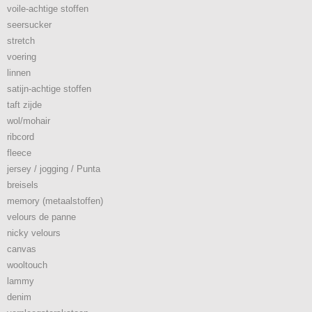
voile-achtige stoffen
seersucker
stretch
voering
linnen
satijn-achtige stoffen
taft zijde
wol/mohair
ribcord
fleece
jersey / jogging / Punta
breisels
memory (metaalstoffen)
velours de panne
nicky velours
canvas
wooltouch
lammy
denim