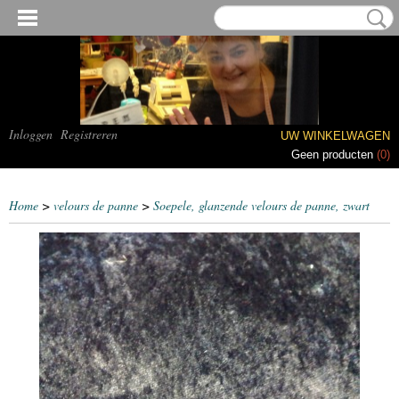
Inloggen
Registreren
UW WINKELWAGEN
Geen producten
(0)
Home
>
velours de panne
>
Soepele, glanzende velours de panne, zwart