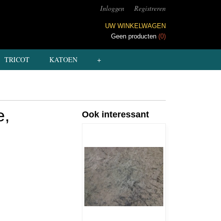
Inloggen
Registreren
UW WINKELWAGEN
Geen producten
(0)
TRICOT
KATOEN
+
e,
Ook interessant