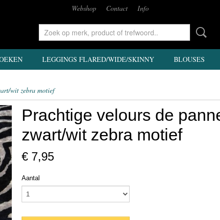
Webshop
Contact
Info
OEKEN
LEGGINGS FLARED/WIDE/SKINNY
BLOUSES
art/wit zebra motief
Prachtige velours de pann
zwart/wit zebra motief
€ 7,95
Aantal