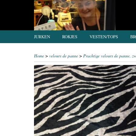
JURKEN
ROKJES
VESTEN/TOPS
BR
Home
>
velours de panne
>
Prachtige velours de panne, zw