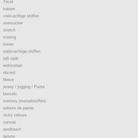
Tricot
katoen
voile-achtige stoffen
seersucker
stretch
voering
linnen
satijn-achtige stoffen
taft zijde
wol/mohair
ribcord
fleece
jersey / jogging / Punta
breisels
memory (metaalstoffen)
velours de panne
nicky velours
canvas
wooltouch
lammy