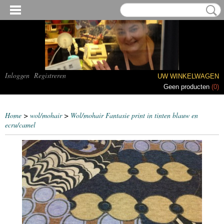
Inloggen
Registreren
UW WINKELWAGEN
Geen producten
(0)
Home
>
wol/mohair
>
Wol/mohair Fantasie print in tinten blauw en
ecru/camel