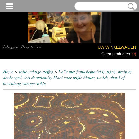
Inloggen
Registreren
UW WINKELWAGEN
Geen producten
(0)
Home
>
voile-achtige stoffen
>
Voile met fantasiemotief in tinten bruin en
donkergeel, iets doorzichtig. Mooi voor wijde blouse, tuniek, shawl of
bovenlaag van een rokje