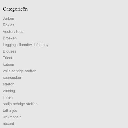
Categorieën
Jurken
Rokjes
Vesten/Tops
Broeken
Leggings flared/wide/skinny
Blouses
Tricot
katoen
voile-achtige stoffen
seersucker
stretch
voering
linnen
satijn-achtige stoffen
taft zijde
wol/mohair
ribcord