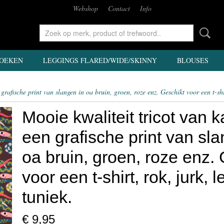
Webshop
Contact
Info
OEKEN
LEGGINGS FLARED/WIDE/SKINNY
BLOUSES
grafische print van slangen in oa bruin, groen, roze enz. Geschikt voor een t-shir
Mooie kwaliteit tricot van 
een grafische print van sla
oa bruin, groen, roze enz.
voor een t-shirt, rok, jurk, 
tuniek.
€ 9,95