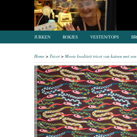
JURKEN
ROKJES
VESTEN/TOPS
BR
Home
>
Tricot
>
Mooie kwaliteit tricot van katoen met een 