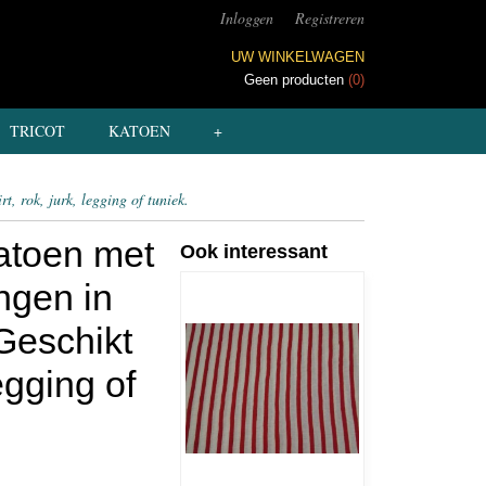
Inloggen
Registreren
UW WINKELWAGEN
Geen producten
(0)
TRICOT
KATOEN
+
t, rok, jurk, legging of tuniek.
katoen met
Ook interessant
ngen in
 Geschikt
legging of