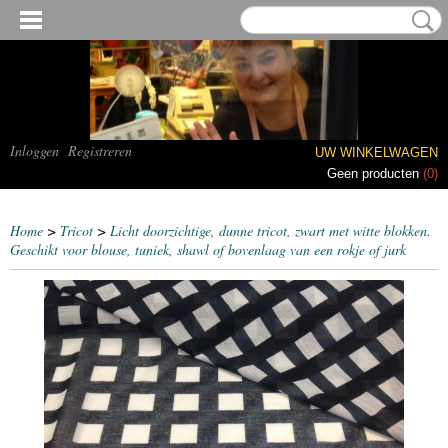
Inloggen
Registreren
UW WINKELWAGEN
Geen producten
(0)
Home
>
Tricot
>
Licht doorzichtige, dunne tricot, zwart met witte blokken.
Geschikt voor blouse, tuniek, shawl of bovenlaag van een rokje of jurk