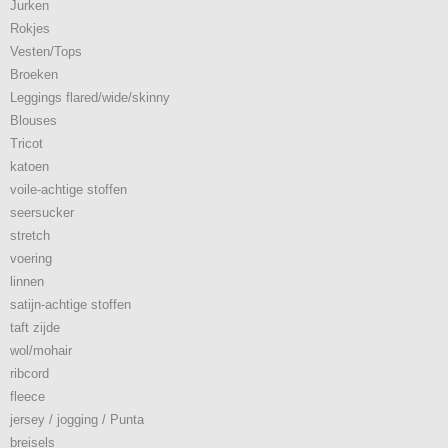
Jurken
Rokjes
Vesten/Tops
Broeken
Leggings flared/wide/skinny
Blouses
Tricot
katoen
voile-achtige stoffen
seersucker
stretch
voering
linnen
satijn-achtige stoffen
taft zijde
wol/mohair
ribcord
fleece
jersey / jogging / Punta
breisels