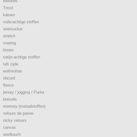
Blouses
Tricot
katoen
voile-achtige stoffen
seersucker
stretch
voering
linnen
satijn-achtige stoffen
taft zijde
wol/mohair
ribcord
fleece
jersey / jogging / Punta
breisels
memory (metaalstoffen)
velours de panne
nicky velours
canvas
wooltouch