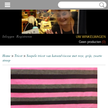
Inloggen
Registreren
UW WINKELWAGEN
Geen producten
(0)
Home
>
Tricot
>
Soepele tricot van katoen/viscose met roze, grijs, zwarte
streep