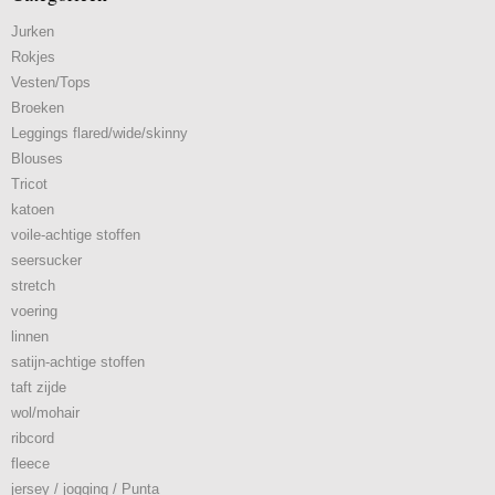
Jurken
Rokjes
Vesten/Tops
Broeken
Leggings flared/wide/skinny
Blouses
Tricot
katoen
voile-achtige stoffen
seersucker
stretch
voering
linnen
satijn-achtige stoffen
taft zijde
wol/mohair
ribcord
fleece
jersey / jogging / Punta