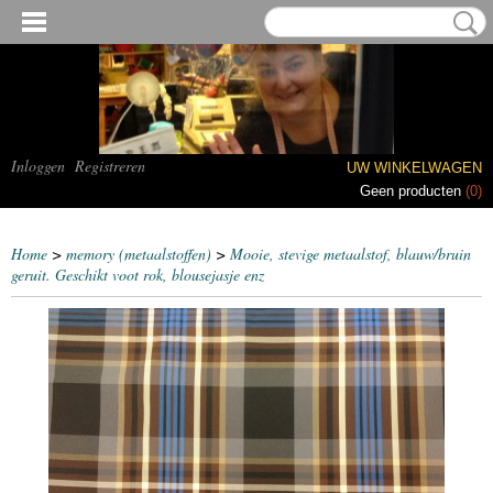
Inloggen
Registreren
UW WINKELWAGEN
Geen producten
(0)
Home
>
memory (metaalstoffen)
>
Mooie, stevige metaalstof, blauw/bruin
geruit. Geschikt voot rok, blousejasje enz