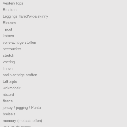
Vesten/Tops
Broeken
Leggings flared/wide/skinny
Blouses
Tricot
katoen
voile-achtige stoffen
seersucker
stretch
voering
linnen
satijn-achtige stoffen
taft zijde
wol/mohair
ribcord
fleece
jersey / jogging / Punta
breisels
memory (metaalstoffen)