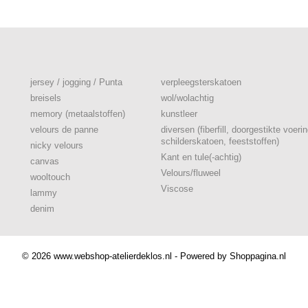
jersey / jogging / Punta
verpleegsterskatoen
breisels
wol/wolachtig
memory (metaalstoffen)
kunstleer
velours de panne
diversen (fiberfill, doorgestikte voerin
schilderskatoen, feeststoffen)
nicky velours
Kant en tule(-achtig)
canvas
Velours/fluweel
wooltouch
Viscose
lammy
denim
© 2026 www.webshop-atelierdeklos.nl - Powered by Shoppagina.nl