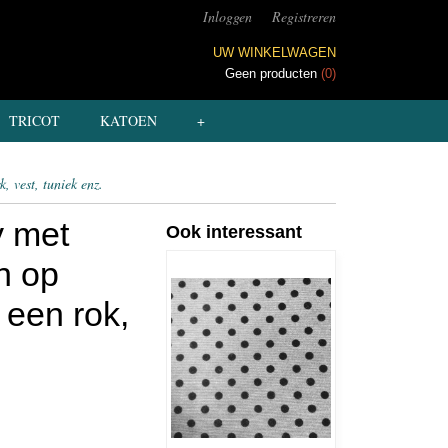
Inloggen
Registreren
UW WINKELWAGEN
Geen producten
(0)
TRICOT
KATOEN
+
, vest, tuniek enz.
y met
Ook interessant
n op
 een rok,