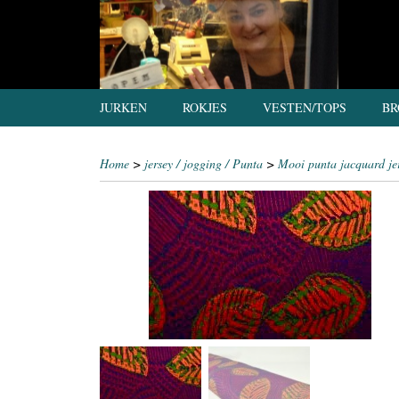
JURKEN
ROKJES
VESTEN/TOPS
BR
Home
>
jersey / jogging / Punta
>
Mooi punta jacquard jers