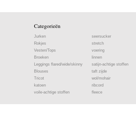
Categorieën
Jurken
seersucker
Rokjes
stretch
Vesten/Tops
voering
Broeken
linnen
Leggings flared/wide/skinny
satijn-achtige stoffen
Blouses
taft zijde
Tricot
wol/mohair
katoen
ribcord
voile-achtige stoffen
fleece