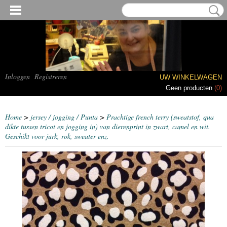
Inloggen
Registreren
UW WINKELWAGEN
Geen producten
(0)
Home
>
jersey / jogging / Punta
>
Prachtige french terry (sweatstof, qua
dikte tussen tricot en jogging in) van dierenprint in zwart, camel en wit.
Geschikt voor jurk, rok, sweater enz.