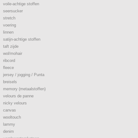
voile-achtige stoffen
seersucker
stretch
voering
linnen
satijn-achtige stoffen
taft zijde
wol/mohair
ribcord
fleece
jersey / jogging / Punta
breisels
memory (metaalstoffen)
velours de panne
nicky velours
canvas
wooltouch
lammy
denim