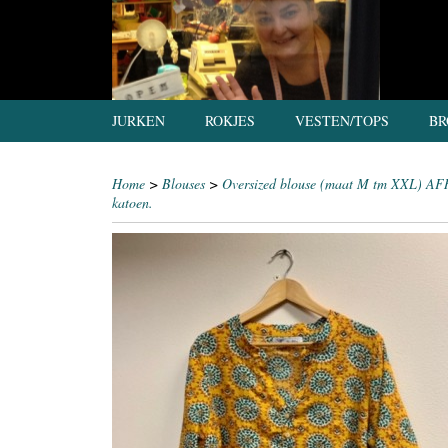
JURKEN
ROKJES
VESTEN/TOPS
BR
Home
>
Blouses
>
Oversized blouse (maat M tm XXL) AFRI
katoen.