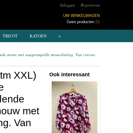
Inloggen
Registreren
UW WINKELWAGEN
Geen producten
(0)
TRICOT
KATOEN
+
ende mouw met aangerimpelde mouwsluiting. Van viscose-
 tm XXL)
Ook interessant
e
llende
 mouw met
ng. Van