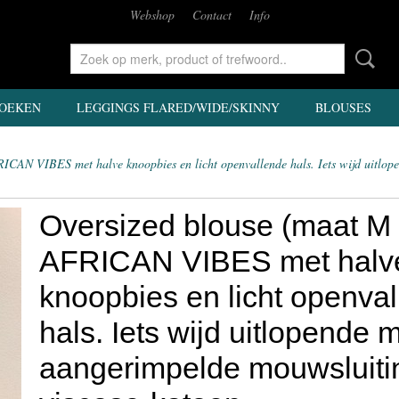
Webshop
Contact
Info
OEKEN
LEGGINGS FLARED/WIDE/SKINNY
BLOUSES
CAN VIBES met halve knoopbies en licht openvallende hals. Iets wijd uitlop
Oversized blouse (maat M
AFRICAN VIBES met halv
knoopbies en licht openva
hals. Iets wijd uitlopende
aangerimpelde mouwsluiti