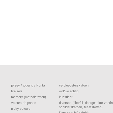
jersey / jogging / Punta
verpleegsterskatoen
breisels
wol/wolachtig
memory (metaalstoffen)
kunstleer
velours de panne
diversen (fiberfill, doorgestikte voerin
schilderskatoen, feeststoffen)
nicky velours
Kant en tule(-achtig)