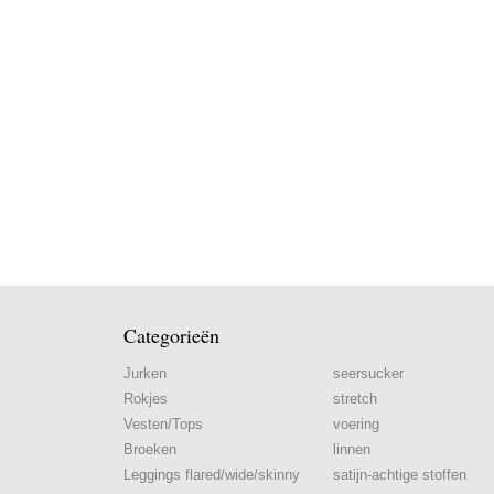
Categorieën
Jurken
seersucker
Rokjes
stretch
Vesten/Tops
voering
Broeken
linnen
Leggings flared/wide/skinny
satijn-achtige stoffen